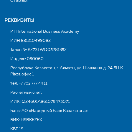
ОТЗЫВЫ
РЕКВИЗИТЫ
ИП International Business Academy
ИИН 831210499082
Талон № KZ73TWQ05281352
Индекс: 050060
Республика Казахстан, г. Алматы, ул. Шашкина д. 24 БЦ K
Plaza офис 1
тел:
+7 702 777 44 11
Расчетный счет:
ИИК KZ24601A861075475071
Банк: АО «Народный Банк Казахстана»
БИК: HSBKKZKX
КБЕ 19