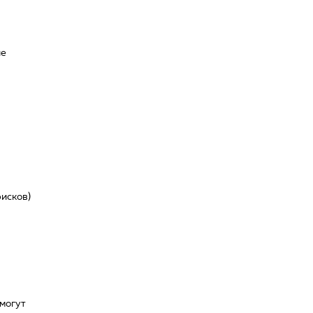
ые
исков)
смогут