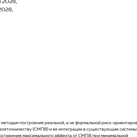
я 2028
2028
 методам построения реальной, а не формальной риск-ориентиро
зяточничеству (СМПВ) и её интеграции в существующие системы
достижения максимального эффекта от СМПВ при минимальной