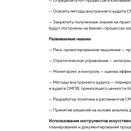
— Определить KPI процессов и ключевые
— Освоить методы внутреннего аудита С
— Закрепить полученные знания на практ
будут построены на бизнес-процессах ко
Развиваемые навыки
:
— Риск-ориентированное мышление — при
— Стратегическое управление — интегра
— Мониторинг и контроль — оценка эфф
— Методы внутреннего аудита — планиро
и аудита СМПВ, приносящего ценности К
— Разработка политики и регламентов 
— Принятие решений на основе анализа 
Использование инструментов искусствен
планирования и документирования процес