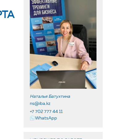
РТА
Наталья Батухтина
ns@iba.kz
+7 702 777 44 11
WhatsApp