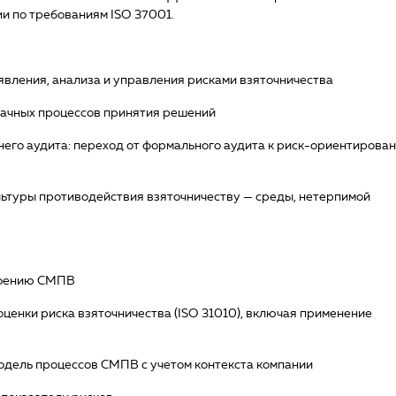
и по требованиям ISO 37001.
явления, анализа и управления рисками взяточничества
рачных процессов принятия решений
его аудита: переход от формального аудита к риск-ориентирова
льтуры противодействия взяточничеству — среды, нетерпимой
троению СМПВ
оценки риска взяточничества (ISO 31010), включая применение
дель процессов СМПВ с учетом контекста компании