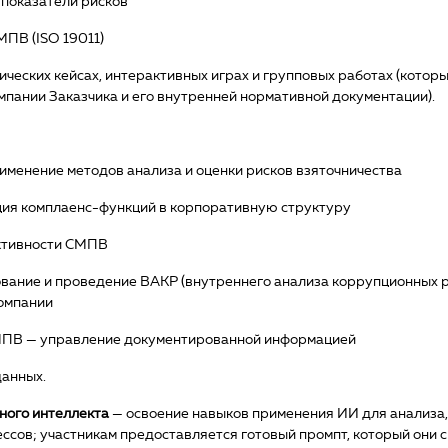
 показатели рисков
МПВ (ISO 19011)
ических кейсах, интерактивных играх и групповых работах (котор
мпании Заказчика и его внутренней нормативной документации).
менение методов анализа и оценки рисков взяточничества
ция комплаенс-функций в корпоративную структуру
ективности СМПВ
вание и проведение ВАКР (внутреннего анализа коррупционных р
омпании
СМПВ — управление документированной информацией
данных.
ного интеллекта
— освоение навыков применения ИИ для анализа,
сов; участникам предоставляется готовый промпт, который они 