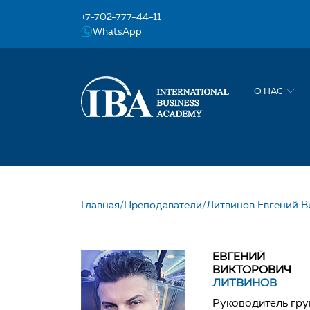
+7-702-777-44-11
WhatsApp
О НАС
Главная/
Преподаватели/
Литвинов Евгений В
НАШ УЧИТЕЛЬ ЛИТ
ЕВГЕНИЙ
ВИКТОРОВИЧ
ЛИТВИНОВ
Руководитель гру