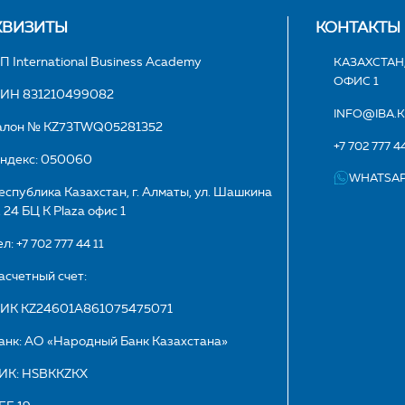
КВИЗИТЫ
КОНТАКТЫ
П International Business Academy
КАЗАХСТАН,
ОФИС 1
ИН 831210499082
INFO@IBA.
алон № KZ73TWQ05281352
+7 702 777 44
ндекс: 050060
WHATSA
еспублика Казахстан, г. Алматы, ул. Шашкина
. 24 БЦ K Plaza офис 1
ел:
+7 702 777 44 11
асчетный счет:
ИК KZ24601A861075475071
анк: АО «Народный Банк Казахстана»
ИК: HSBKKZKX