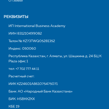
ОТЗЫВЫ
РЕКВИЗИТЫ
ИП International Business Academy
ИИН 831210499082
Талон № KZ73TWQ05281352
Индекс: 050060
Республика Казахстан, г. Алматы, ул. Шашкина д. 24 БЦ K
Plaza офис 1
тел:
+7 702 777 44 11
Расчетный счет:
ИИК KZ24601A861075475071
Банк: АО «Народный Банк Казахстана»
БИК: HSBKKZKX
КБЕ 19