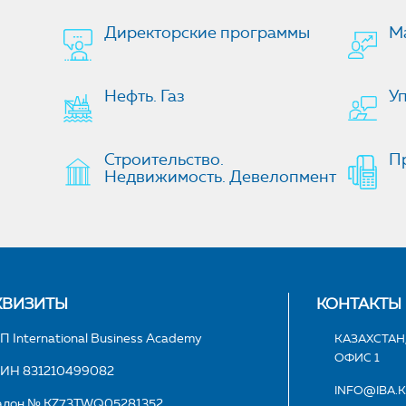
Директорские программы
М
Нефть. Газ
У
Строительство.
П
Недвижимость. Девелопмент
КВИЗИТЫ
КОНТАКТЫ
П International Business Academy
КАЗАХСТАН,
ОФИС 1
ИН 831210499082
INFO@IBA.
алон № KZ73TWQ05281352