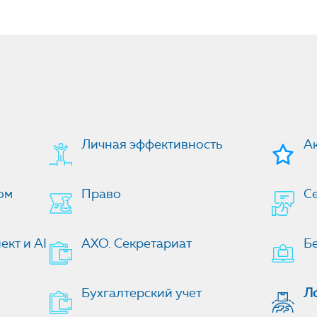
Личная эффективность
А
ом
Право
Се
кт и AI
АХО. Секретариат
Б
Бухгалтерский учет
Л