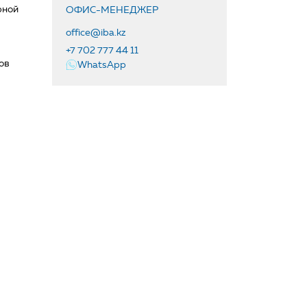
рной
ОФИС-МЕНЕДЖЕР
office@iba.kz
+7 702 777 44 11
ов
WhatsApp