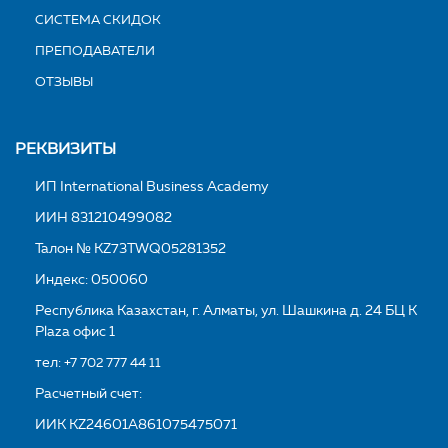
СИСТЕМА СКИДОК
ПРЕПОДАВАТЕЛИ
ОТЗЫВЫ
РЕКВИЗИТЫ
ИП International Business Academy
ИИН 831210499082
Талон № KZ73TWQ05281352
Индекс: 050060
Республика Казахстан, г. Алматы, ул. Шашкина д. 24 БЦ K
Plaza офис 1
тел:
+7 702 777 44 11
Расчетный счет:
ИИК KZ24601A861075475071