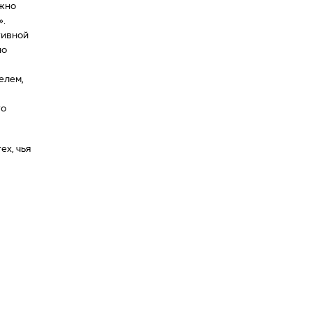
ужно
».
тивной
но
елем,
то
ех, чья