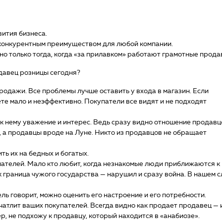
вития бизнеса.
 конкурентным преимуществом для любой компании.
о только тогда, когда «за прилавком» работают грамотные прода
давец розницы сегодня?
родажи. Все проблемы лучше оставить у входа в магазин. Если
аете мало и неэффективно. Покупатели все видят и не подходят
к нему уважение и интерес. Ведь сразу видно отношение продавц
, а продавцы вроде на Луне. Никто из продавцов не обращает
ть их на бедных и богатых.
ателей. Мало кто любит, когда незнакомые люди приближаются к
 граница чужого государства — нарушил и сразу война. В нашем с
ль говорит, можно оценить его настроение и его потребности.
чатлит ваших покупателей. Всегда видно как продает продавец — 
ер, не подхожу к продавцу, который находится в «анабиозе».