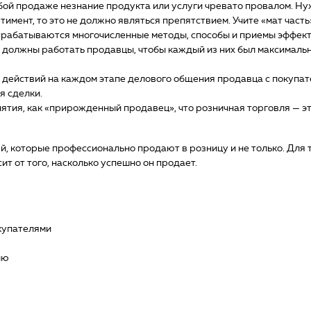
юбой продаже незнание продукта или услуги чревато провалом. Н
тимент, то это не должно являться препятствием. Учите «мат часть
трабатываются многочисленные методы, способы и приемы эффек
к должны работать продавцы, чтобы каждый из них был максималь
 действий на каждом этапе делового общения продавца с покупат
я сделки.
нятия, как «прирожденный продавец», что розничная торговля — э
ей, которые профессионально продают в розницу и не только. Для т
т от того, насколько успешно он продает.
окупателями
лю