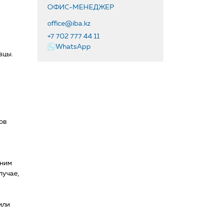
ОФИС-МЕНЕДЖЕР
office@iba.kz
+7 702 777 44 11
WhatsApp
вцы.
ов
 ним
лучае,
или