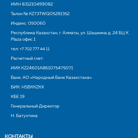
ИИН 831210499082
Талон № KZ73TWQ05281352
Индекс: 050060
Республика Казахстан, г. Алматы, ул. Шашкина д. 24 БЦ K
Plaza офис 1
тел:
+7 702 777 44 11
Расчетный счет:
ИИК KZ24601A861075475071
Банк: АО «Народный Банк Казахстана»
БИК: HSBKKZKX
КБЕ 19
Генеральный Директор
Н. Батухтина
КОНТАКТЫ