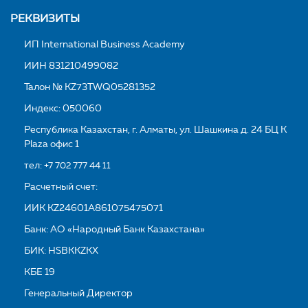
РЕКВИЗИТЫ
ИП International Business Academy
ИИН 831210499082
Талон № KZ73TWQ05281352
Индекс: 050060
Республика Казахстан, г. Алматы, ул. Шашкина д. 24 БЦ K
Plaza офис 1
тел:
+7 702 777 44 11
Расчетный счет:
ИИК KZ24601A861075475071
Банк: АО «Народный Банк Казахстана»
БИК: HSBKKZKX
КБЕ 19
Генеральный Директор