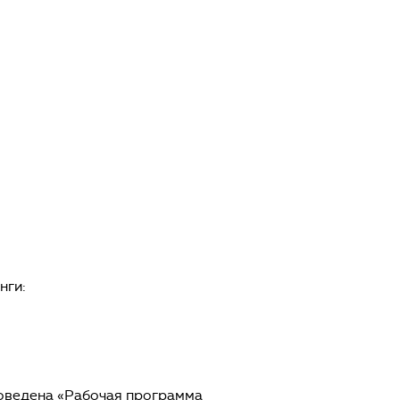
нги:
оведена «Рабочая программа