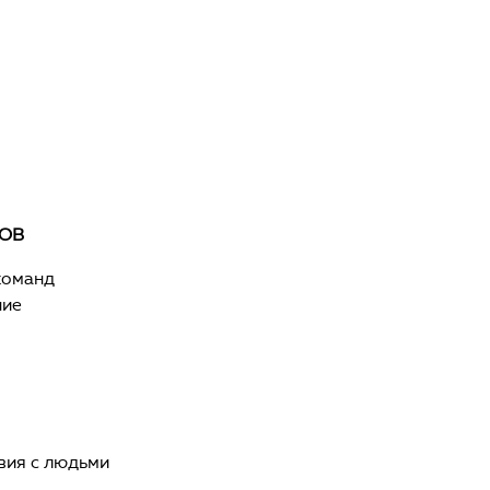
ОВ
команд
ние
вия с людьми