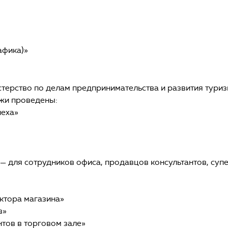
афика)»
ерство по делам предпринимательства и развития туризм
жи проведены:
пеха»
) — для сотрудников офиса, продавцов консультантов, су
ктора магазина»
в»
тов в торговом зале»