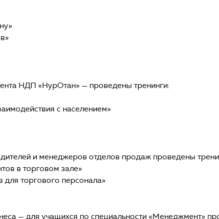
ну»
ов»
ента НДП «НурОтан» — проведены тренинги:
аимодействия с населением»
одителей и менеджеров отделов продаж проведены трени
тов в торговом зале»
 для торгового персонала»
еса — для учащихся по специальности «Менеджмент» пр