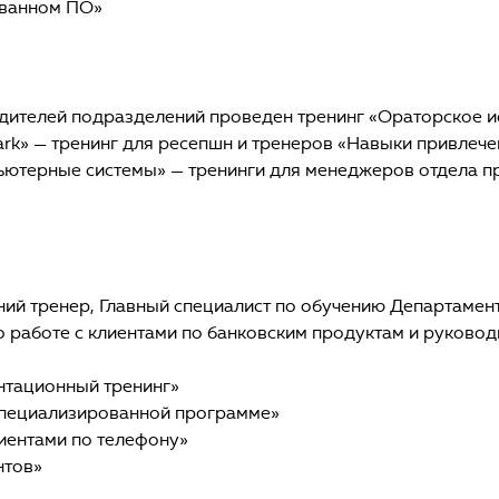
ованном ПО»
одителей подразделений проведен тренинг «Ораторское и
Park» — тренинг для ресепшн и тренеров «Навыки привлеч
ьютерные системы» — тренинги для менеджеров отдела п
ний тренер, Главный специалист по обучению Департамент
по работе с клиентами по банковским продуктам и руков
нтационный тренинг»
специализированной программе»
иентами по телефону»
нтов»