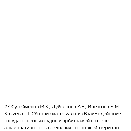
Некоторые вопросы совершенствования
законодательства Республики Казахстан о недрах
и недропользовании. В сб.: Материалы международной
научно-практической конференции, посвященной 75-
летию академика НАН РК, доктора юридических наук,
профессора М.К. Сулейменова. г. Алматы 29-30
сентября 2016 г. Алматы, 2017 г. С. 465-473
Проблемы правового регулирования приобретения
товаров, работ и услуг при проведении операций
по недропользованию в Республике Казахстан. В сб.:
Международная научно-практическая конференция
«Внедоговорные обязательства» в связи с 25 — летием
установления дипломатических отношений между
Германией и Казахстаном, посвященная 25-летию
Каспийского университета и 25 — летию Юридической
фирмы «Зангер». Алматы, 25-26 мая 2017 г. (в печати)
27. Сулейменов М.К., Дуйсенова А.Е., Ильясова К.М.,
Казиева Г.Т. Сборник материалов: «Взаимодействие
государственных судов и арбитражей в сфере
альтернативного разрешения споров». Материалы