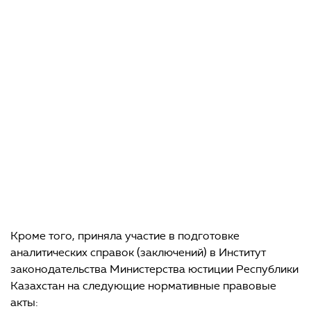
Казахстан
«
Об утверждении модельных контрактов
на недропользование» и т.п.
Проекта Кодекса РК «О недрах и недропользовании»
Проект Концепция проекта Закона Республики
Казахстан «О градостроительной, архитектурной
и строительной деятельности» (новая редакция)
Проект Концепции развития гражданского
законодательства стран ЕврАзЭС
Проект Основ гражданского законодательства стран
ЕрвАзЭС
Проект Концепции проекта Закона Республики
Казахстан «О внесении изменений и дополнений
в некоторые нормативные правовые акты по вопросам
совершенствования гражданского законодательства
и др.
Кроме того, приняла участие в подготовке
аналитических справок (заключений) в Институт
законодательства Министерства юстиции Республики
Казахстан на следующие нормативные правовые
акты: