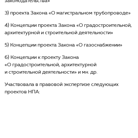
законодательства»
3) проекта Закона «О магистральном трубопроводе»
4) Концепции проекта Закона «О градостроительной,
архитектурной и строительной деятельности»
5) Концепции проекта Закона «О газоснабжении»
6) Концепции к проекту Закона
«О градостроительной, архитектурной
и строительной деятельности» и мн. др.
Участвовала в правовой экспертизе следующих
проектов НПА:
Проекта Закона «Об инновационной деятельности»
Проекта Закона «О государственной поддержке
инновационной деятельности»
Проекта Закона «О соглашениях о разделе продукции
при проведении нефтяных операций на море»
Проекта Закона «О личном подсобном хозяйстве»