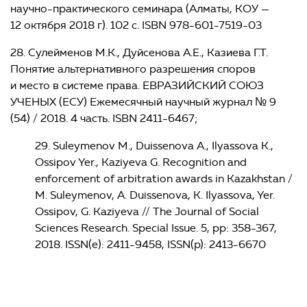
научно-практического семинара (Алматы, КОУ —
12 октября 2018 г). 102 с. ISBN 978-601-7519-03
28. Сулейменов М.К., Дуйсенова А.Е., Казиева Г.Т.
Понятие альтернативного разрешения споров
и место в системе права. ЕВРАЗИЙСКИЙ СОЮЗ
УЧЕНЫХ (ЕСУ) Ежемесячный научный журнал № 9
(54) / 2018. 4 часть. ISBN 2411-6467;
29. Suleymenov M., Duissenova A., Ilyassova K.,
Ossipov Yer., Kaziyeva G. Recognition and
enforcement of arbitration awards in Kazakhstan /
M. Suleymenov, A. Duissenova, K. Ilyassova, Yer.
Ossipov, G. Kaziyeva // The Journal of Social
Sciences Research. Special Issue. 5, pp: 358-367,
2018. ISSN(e): 2411-9458, ISSN(p): 2413-6670