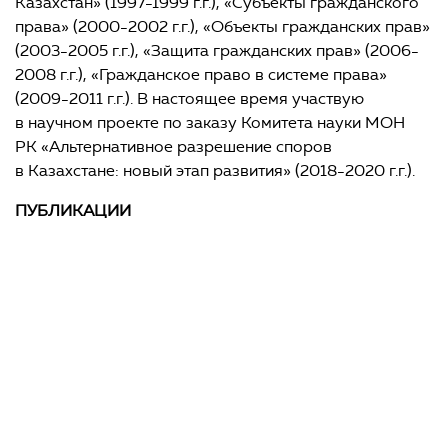
Казахстан» (1997-1999 г.г.), «Субъекты гражданского
права» (2000-2002 г.г.), «Объекты гражданских прав»
(2003-2005 г.г.), «Защита гражданских прав» (2006-
2008 г.г.), «Гражданское право в системе права»
(2009-2011 г.г.). В настоящее время участвую
в научном проекте по заказу Комитета науки МОН
РК «Альтернативное разрешение споров
в Казахстане: новый этап развития» (2018-2020 г.г.).
ПУБЛИКАЦИИ
О гарантии прав инвесторов при национализации
и реквизиции // Научные труды «Әділет». — 2010. — № 2.
К вопросу о принципах инвестиционного права //
Экономика и право Казахстана. — 2010. — № 9.
Инвестиционный контракт как правовая форма
осуществления инвестиций в соответствии с Законом
Республики Казахстан «Об инвестициях» // Экономика
и право Казахстана. — 2010. — № 10.
Гарантия стабильности законодательства // Юрист.
— 2010. — № 5 5.