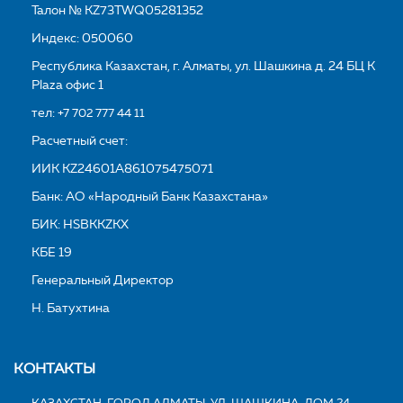
Талон № KZ73TWQ05281352
Индекс: 050060
Республика Казахстан, г. Алматы, ул. Шашкина д. 24 БЦ K
Plaza офис 1
тел:
+7 702 777 44 11
Расчетный счет:
ИИК KZ24601A861075475071
Банк: АО «Народный Банк Казахстана»
БИК: HSBKKZKX
КБЕ 19
Генеральный Директор
Н. Батухтина
КОНТАКТЫ
КАЗАХСТАН, ГОРОД АЛМАТЫ, УЛ. ШАШКИНА, ДОМ 24,